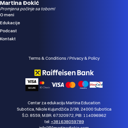
Martina Đokić
Promjena počinje sa tobom!
O meni
Edukacije
Podcast
Kontakt
Terms & Conditions / Privacy & Policy
Centar za edukaciju Martina Education
Subotica, Nikole Kujundžića 2/38, 24000 Subotica
Š.D. 8559, M.BR. 67320972, PIB: 114096962
tel:
+381638059789
info[@]martinadjokic.com