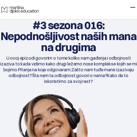
Skip to main content
T
#3 sezona 016:
Nepodnošljivost naših mana
na drugima
U ovoj epizodi govorim o tome koliko nam gađenja i odbojnosti
izaziva to kada vidimo kako drugi ležerno nose komplekse kojih se mi
bojimo.
Pitanja na koja odgovaram:
Zašto nam tuđe mane izazivaju
odbojnost?
Šta nam ta odbojnost govori o nama?
Kako da to
iskoristimo za svoj rast?