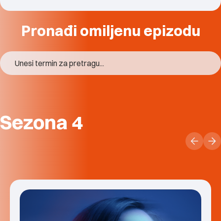
Pronađi omiljenu epizodu
Sezona 4