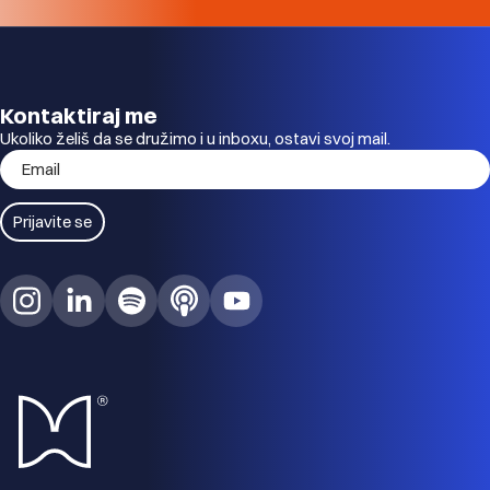
Kontaktiraj me
Ukoliko želiš da se družimo i u inboxu, ostavi svoj mail.
Email
Prijavite se