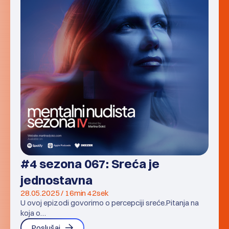
#4 sezona 067: Sreća je
jednostavna
28.05.2025 / 16min 42sek
U ovoj epizodi govorimo o percepciji sreće.Pitanja na
koja o…
Poslušaj