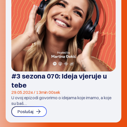
#3 sezona 070: Ideja vjeruje u
tebe
29.05.2024 / 13min 00sek
U ovoj epizodi govorimo o idejama koje imamo, a koje
su baš…
Poslušaj