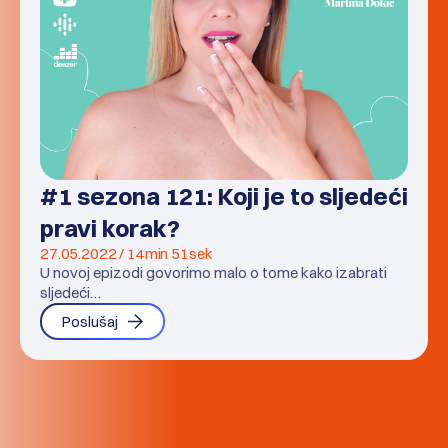
#1 sezona 121: Koji je to sljedeći
pravi korak?
27.05.2022 / 14min 51sek
U novoj epizodi govorimo malo o tome kako izabrati
sljedeći…
Poslušaj