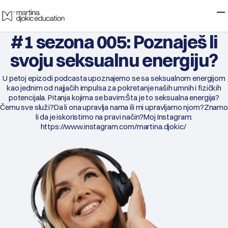
Skip to main content
T
#1 sezona 005: Poznaješ li
svoju seksualnu energiju?
U petoj epizodi podcasta upoznajemo se sa seksualnom energijom
kao jednim od najjačih impulsa za pokretanje naših umnih i fizičkih
potencijala.
Pitanja kojima se bavim:
Šta je to seksualna energija?
Čemu sve služi?
Da li ona upravlja nama ili mi upravljamo njom?
Znamo
li da je iskoristimo na pravi način?
Moj Instagram:
https://www.instagram.com/martina.djokic/