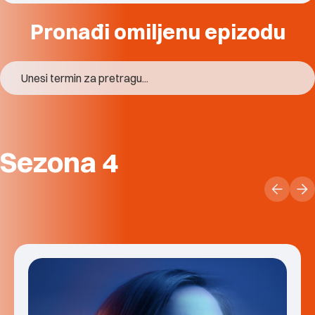
Pronađi omiljenu epizodu
Sezona 4