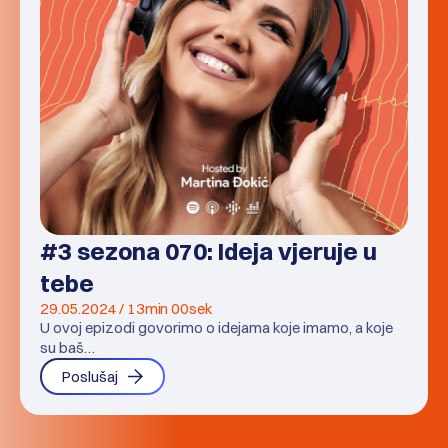
#3 sezona 070: Ideja vjeruje u
tebe
29.05.2024 / 13min 00sek
U ovoj epizodi govorimo o idejama koje imamo, a koje
su baš…
Poslušaj