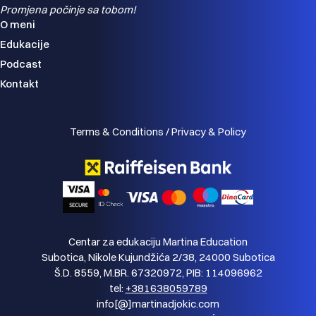
Promjena počinje sa tobom!
O meni
Edukacije
Podcast
Kontakt
Terms & Conditions / Privacy & Policy
Centar za edukaciju Martina Education
Subotica, Nikole Kujundžića 2/38, 24000 Subotica
Š.D. 8559, M.BR. 67320972, PIB: 114096962
tel:
+381638059789
info[@]martinadjokic.com