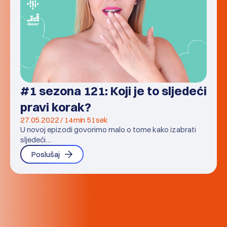
#1 sezona 121: Koji je to sljedeći
pravi korak?
27.05.2022 / 14min 51sek
U novoj epizodi govorimo malo o tome kako izabrati
sljedeći…
Poslušaj