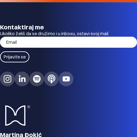
Kontaktiraj me
Ukoliko želiš da se družimo i u inboxu, ostavi svoj mail.
Email
Prijavite se
Martina Đokić