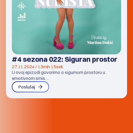
#4 sezona 022: Siguran prostor
27.11.2024 / 13min 15sek
U ovoj epizodi govorimo o sigurnom prostoru u
emotivnom smis…
Poslušaj