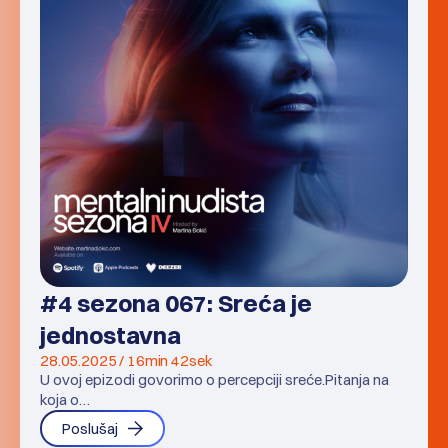
#4 sezona 067: Sreća je
jednostavna
28.05.2025 / 16min 42sek
U ovoj epizodi govorimo o percepciji sreće.Pitanja na
koja o…
Poslušaj